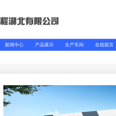
新闻中心
产品展示
生产车间
在线留言