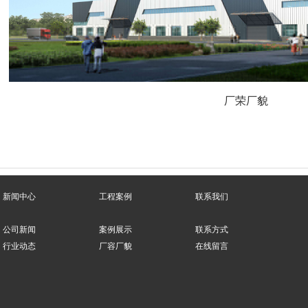
厂荣厂貌
新闻中心
工程案例
联系我们
公司新闻
案例展示
联系方式
行业动态
厂容厂貌
在线留言